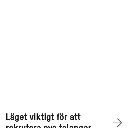
nya
talanger
Läget viktigt för att