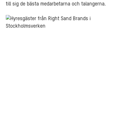
till sig de bästa medarbetarna och talangerna.
Läs
om
hållbar
byggnation
och
lokalanpassning