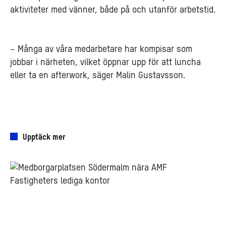
aktiviteter med vänner, både på och utanför arbetstid.
– Många av våra medarbetare har kompisar som
jobbar i närheten, vilket öppnar upp för att luncha
eller ta en afterwork, säger Malin Gustavsson.
Upptäck mer
Läget
viktigt
för
att
rekrytera