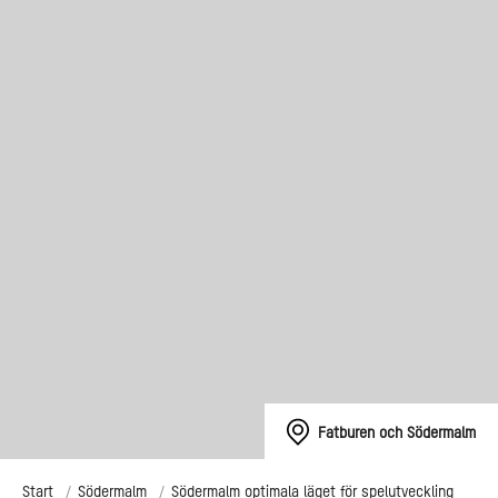
Fatburen och Södermalm
Start
Södermalm
Södermalm optimala läget för spelutveckling