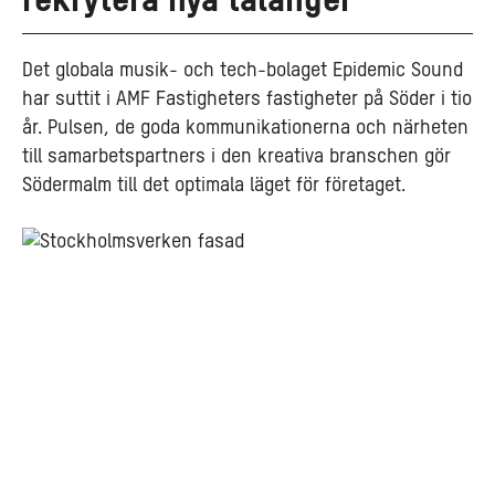
rekrytera nya talanger
Det globala musik- och tech-bolaget Epidemic Sound
har suttit i AMF Fastigheters fastigheter på Söder i tio
år. Pulsen, de goda kommunikationerna och närheten
till samarbetspartners i den kreativa branschen gör
Södermalm till det optimala läget för företaget.
Upptäck
våra
lediga
lokaler
på
kreativa
Södermalm