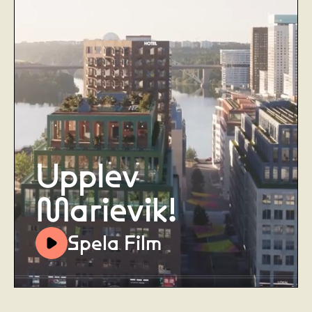
Upplev
Marievik!
Spela Film