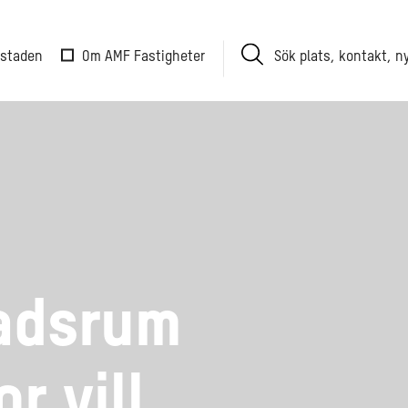
Sök
 staden
Om AMF Fastigheter
plats,
kontakt,
nyhet
tadsrum
r vill