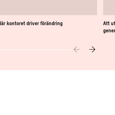
När kontoret driver förändring
Att u
gener