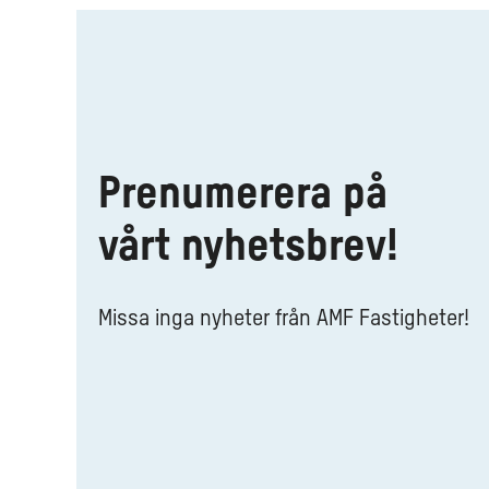
Prenumerera
på
vårt
nyhetsbrev!
Prenumerera på
vårt nyhetsbrev!
Missa inga nyheter från AMF Fastigheter!