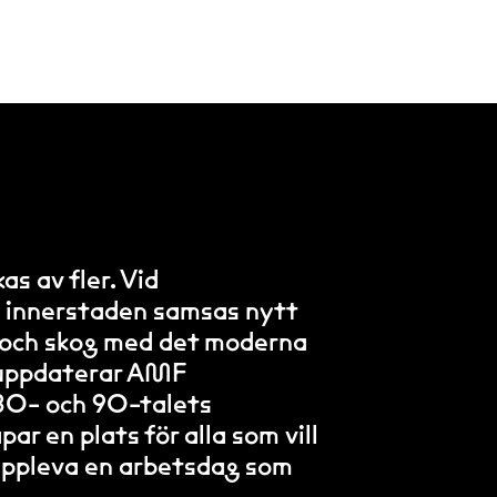
s av fler. Vid
av innerstaden samsas nytt
 och skog med det moderna
r uppdaterar AMF
n 80- och 90-talets
r en plats för alla som vill
uppleva en arbetsdag som