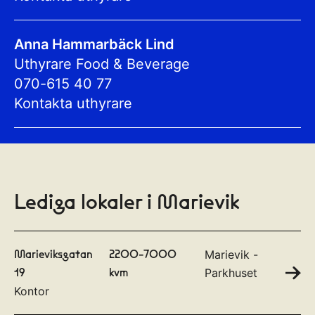
Anna Hammarbäck Lind
Uthyrare Food & Beverage
070-615 40 77
Kontakta uthyrare
Lediga lokaler i Marievik
Marieviksgatan
2200-7000
Marievik -
19
kvm
Parkhuset
Kontor