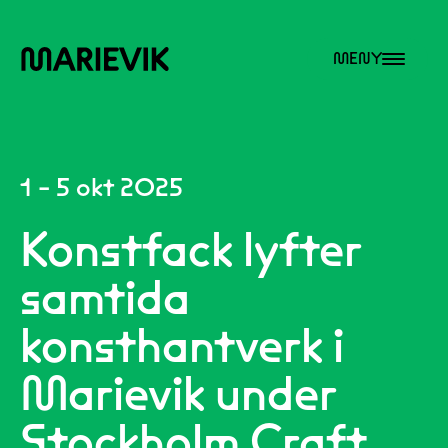
MENY
1 - 5 okt 2025
Konstfack lyfter
samtida
konsthantverk i
Marievik under
Stockholm Craft