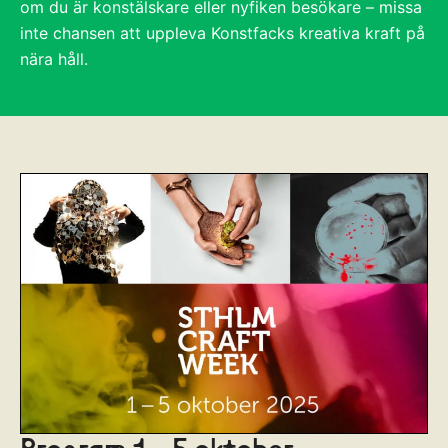
om du är konstälskare eller nyfiken besökare – missa
inte chansen att uppleva Konstfacks kreativa kraft på
nära håll.