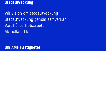
Stadsutveckling
Vår vision om stadsutveckling
Stadsutveckling genom samverkan
Vårt hållbarhetsarbete
Aktuella artiklar
Om AMF Fastigheter
Om oss
Jobba hos oss
Bolagsledning och styrelse
Personuppgifter och integritet
Cookies
Visselblåsning
För leverantörer
Årsberättelse 2025