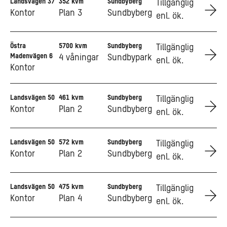
Landsvägen 37
352 kvm
Sundbyberg
Go to Landsvägen 37
Tillgänglig
Kontor
Plan 3
Sundbyberg
enl. ök.
Östra
5700 kvm
Sundbyberg
Go to Östra Madenvägen 6
Tillgänglig
Madenvägen 6
4 våningar
Sundbypark
enl. ök.
Kontor
Landsvägen 50
461 kvm
Sundbyberg
Go to Landsvägen 50
Tillgänglig
Kontor
Plan 2
Sundbyberg
enl. ök.
Landsvägen 50
572 kvm
Sundbyberg
Go to Landsvägen 50
Tillgänglig
Kontor
Plan 2
Sundbyberg
enl. ök.
Landsvägen 50
475 kvm
Sundbyberg
Go to Landsvägen 50
Tillgänglig
Kontor
Plan 4
Sundbyberg
enl. ök.