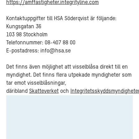
https://amffastigheter.integrityline.com
Kontaktuppgifter till HSA Söderqvist är följande:
Kungsgatan 36
103 98 Stockholm
Telefonnummer: 08-407 88 00
E-postadress:
info@hsa.se
Det finns även möjlighet att visselblåsa direkt till en
myndighet. Det finns flera utpekade myndigheter som
tar emot visselblåsningar,
däribland
Skatteverket
och
Integritetsskyddsmyndighete
Till
visselblåsarfunktionen