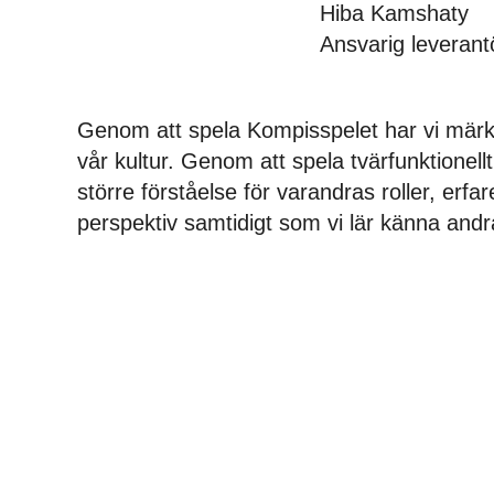
Hiba Kamshaty
Ansvarig leverant
Genom att spela
Kompisspelet
har vi märkt
vår kultur.
Genom att
spela tvärfunktionell
större förståelse för varandras roller, erfa
perspektiv
samt
idigt som
vi lär känna
andr