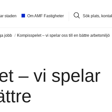
Sök
lar staden
Om AMF Fastigheter
plats,
kontakt,
nyhet
ga jobb
Kompisspelet – vi spelar oss till en bättre arbetsmiljö
t – vi spelar
ättre