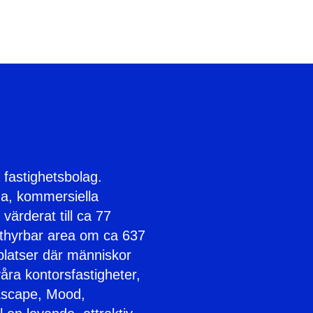
 fastighetsbolag.
na, kommersiella
värderat till ca 77
uthyrbar area om ca 637
platser där människor
våra kontorsfastigheter,
Escape, Mood,