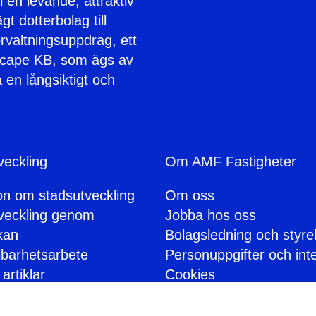
l en levande, attraktiv
t dotterbolag till
rvaltningsuppdrag, ett
cape KB, som ägs av
 en långsiktigt och
veckling
Om AMF Fastigheter
ion om stadsutveckling
Om oss
veckling genom
Jobba hos oss
kan
Bolagsledning och styre
lbarhetsarbete
Personuppgifter och inte
artiklar
Cookies
Visselblåsning
För leverantörer