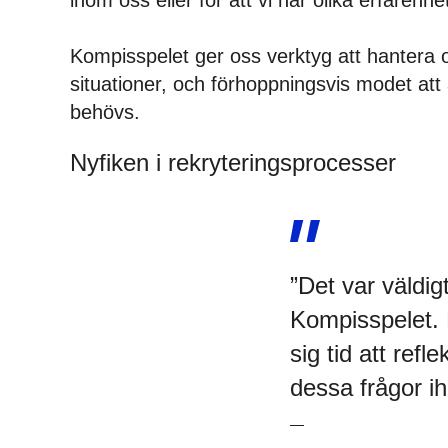
inom oss eller för att vi har olika erfarenhe
Kompisspelet ger oss verktyg att hantera 
situationer, och förhoppningsvis modet att
behövs.
Nyfiken i rekryteringsprocesser
”Det var väldig
Kompisspelet. D
sig tid att refl
dessa frågor i