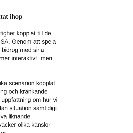
ttat ihop
ighet kopplat till de
OSA. Genom att spela
ch bidrog med sina
 mer interaktivt, men
ika scenarion kopplat
ning och kränkande
 uppfattning om hur vi
an situation samtidigt
eva liknande
 väcker olika känslor