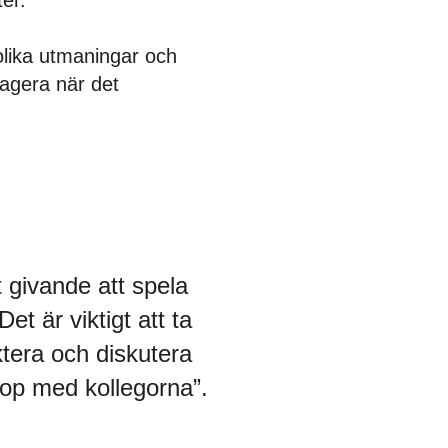
ter.
olika utmaningar och
 agera när det
t givande att spela
et är viktigt att ta
ektera och diskutera
hop med kollegorna”.