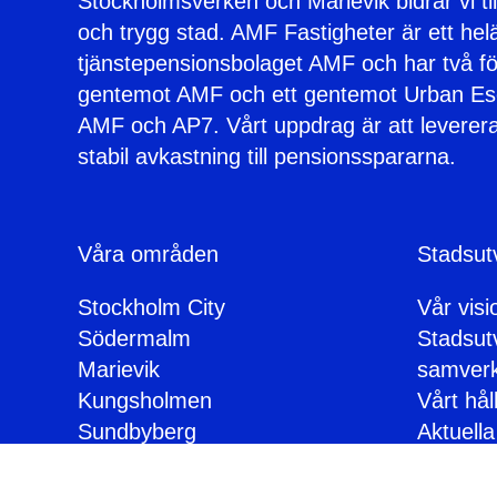
Stockholmsverken och Marievik bidrar vi til
och trygg stad. AMF Fastigheter är ett heläg
tjänstepensionsbolaget AMF och har två fö
gentemot AMF och ett gentemot Urban Es
AMF och AP7. Vårt uppdrag är att leverera
stabil avkastning till pensionsspararna.
Våra områden
Stadsut
Stockholm City
Vår vis
Södermalm
Stadsut
Marievik
samver
Kungsholmen
Vårt hål
Sundbyberg
Aktuella 