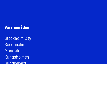
Våra områden
Stockholm City
Södermalm
Marievik
Kungsholmen
Sundbyberg
Stadsutveckling
Vår vision om stadsutveckling
Stadsutveckling genom samverkan
Vårt hållbarhetsarbete