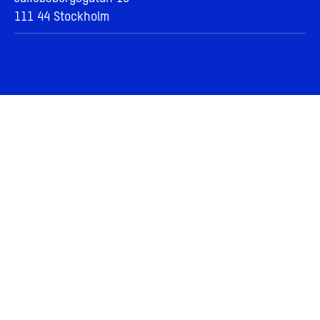
111 44 Stockholm
Våra områden
Stockholm City
Södermalm
Marievik
Kungsholmen
Sundbyberg
Stadsutveckling
Vår vision om stadsutveckling