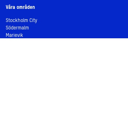
Våra områden
Stockholm City
Södermalm
Marievik
Kungsholmen
Sundbyberg
Stadsutveckling
Vår vision om stadsutveckling
Stadsutveckling genom samverkan
Vårt hållbarhetsarbete
Aktuella artiklar
Om AMF Fastigheter