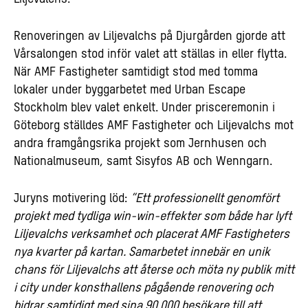
Renoveringen av Liljevalchs på Djurgården gjorde att
Vårsalongen stod inför valet att ställas in eller flytta.
När AMF Fastigheter samtidigt stod med tomma
lokaler under byggarbetet med Urban Escape
Stockholm blev valet enkelt. Under prisceremonin i
Göteborg ställdes AMF Fastigheter och Liljevalchs mot
andra framgångsrika projekt som Jernhusen och
Nationalmuseum, samt Sisyfos AB och Wenngarn.
Juryns motivering löd:
”Ett professionellt genomfört
projekt med tydliga win-win-effekter som både har lyft
Liljevalchs verksamhet och placerat AMF Fastigheters
nya kvarter på kartan. Samarbetet innebär en unik
chans för Liljevalchs att återse och möta ny publik mitt
i city under konsthallens pågående renovering och
bidrar samtidigt med sina 90 000 besökare till att