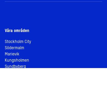
Våra områden
Stockholm City
Södermalm
Marievik
Kungsholmen
Sundbyberg
Stadsutveckling
Vår vision om stadsutveckling
Stadsutveckling genom samverkan
Vårt hållbarhetsarbete