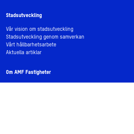
Stadsutveckling
Vår vision om stadsutveckling
Stadsutveckling genom samverkan
Vårt hållbarhetsarbete
Aktuella artiklar
Om AMF Fastigheter
Om oss
Jobba hos oss
Bolagsledning och styrelse
Personuppgifter och integritet
Cookies
Visselblåsning
För leverantörer