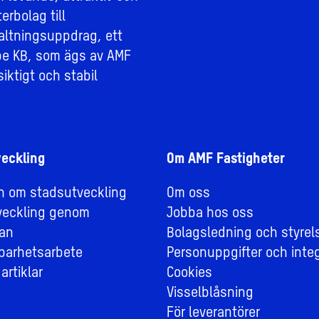
erbolag till
altningsuppdrag, ett
e KB, som ägs av AMF
iktigt och stabil
eckling
Om AMF Fastigheter
on om stadsutveckling
Om oss
veckling genom
Jobba hos oss
an
Bolagsledning och styrel
lbarhetsarbete
Personuppgifter och integ
artiklar
Cookies
Visselblåsning
För leverantörer