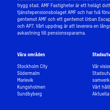
trygg stad. AMF Fastigheter är ett helägt dott
tjänstepensionsbolaget AMF och har två förv
gentemot AMF och ett gentemot Urban Escap
och AP7. Vårt uppdrag är att leverera en långs
avkastning till pensionsspararna.
Våra områden
Stadsutv
Stockholm City
Vår visi
Södermalm
Stadsut
Marievik
samverk
Kungsholmen
Vårt hål
Sundbyberg
Aktuella 