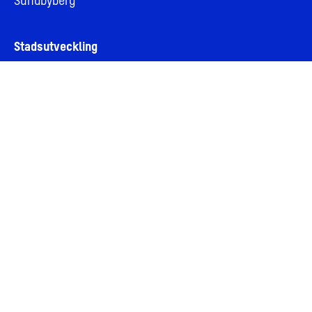
Sundbyberg
Stadsutveckling
Vår vision om stadsutveckling
Stadsutveckling genom samverkan
Vårt hållbarhetsarbete
Aktuella artiklar
Om AMF Fastigheter
Om oss
Jobba hos oss
Bolagsledning och styrelse
Personuppgifter och integritet
Cookies
Visselblåsning