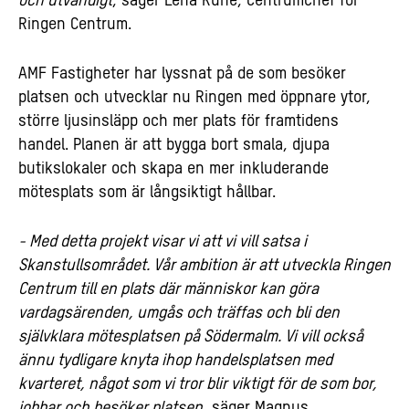
och utvändigt
, säger Lena Rune, centrumchef för
Ringen Centrum.
AMF Fastigheter har lyssnat på de som besöker
platsen och utvecklar nu Ringen med öppnare ytor,
större ljusinsläpp och mer plats för framtidens
handel. Planen är att bygga bort smala, djupa
butikslokaler och skapa en mer inkluderande
mötesplats som är långsiktigt hållbar.
- Med detta projekt visar vi att vi vill satsa i
Skanstullsområdet. Vår ambition är att utveckla Ringen
Centrum till en plats där människor kan göra
vardagsärenden, umgås och träffas och bli den
självklara mötesplatsen på Södermalm. Vi vill också
ännu tydligare knyta ihop handelsplatsen med
kvarteret, något som vi tror blir viktigt för de som bor,
jobbar och besöker platsen
, säger Magnus