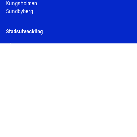
Kungsholmen
Sundbyberg
Stadsutveckling
Vår vision om stadsutveckling
Stadsutveckling genom samverkan
Vårt hållbarhetsarbete
Aktuella artiklar
Om AMF Fastigheter
Om oss
Jobba hos oss
Bolagsledning och styrelse
Personuppgifter och integritet
Cookies