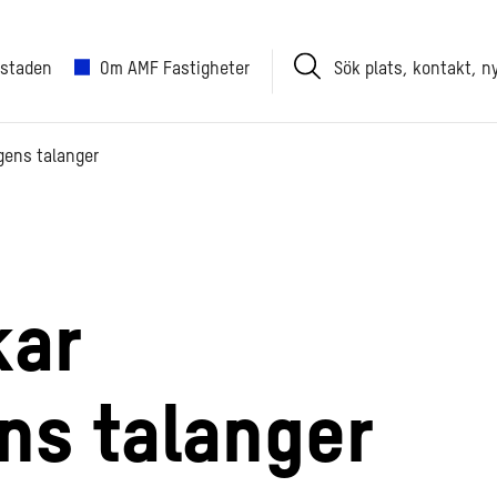
Sök
 staden
Om AMF Fastigheter
plats,
kontakt,
nyhet
gens talanger
kar
s talanger