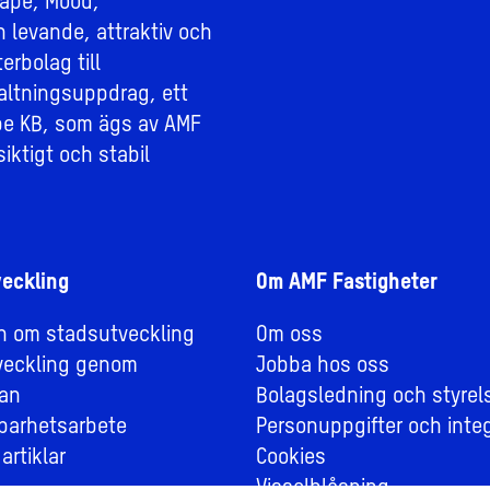
ape, Mood,
n levande, attraktiv och
erbolag till
altningsuppdrag, ett
e KB, som ägs av AMF
iktigt och stabil
eckling
Om AMF Fastigheter
on om stadsutveckling
Om oss
veckling genom
Jobba hos oss
an
Bolagsledning och styrel
lbarhetsarbete
Personuppgifter och integ
artiklar
Cookies
Visselblåsning