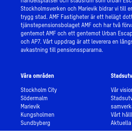
handelsplatser och stadsrum som Urban Esc
Stockholmsverken och Marievik bidrar vi till e
trygg stad. AMF Fastigheter är ett helägt dott
tjänstepensionsbolaget AMF och har två förv
gentemot AMF och ett gentemot Urban Escap
och AP7. Vårt uppdrag är att leverera en långs
avkastning till pensionsspararna.
Våra områden
Stadsutv
Stockholm City
Vår visi
Södermalm
Stadsut
Marievik
samverk
Kungsholmen
Vårt hål
Sundbyberg
Aktuella 