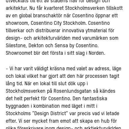
utvecklats till ett av stadens nav för design och
arkitektur. Nu får kvarteret Stockholmsverken tillskott
av en global branschaktör när Cosentino öppnar ett
showroom, Cosentino City Stockholm. Cosentino
tillverkar och distribuerar innovativa ytmaterial för
design- och arkitekturvärlden med varumärken som
Silestone, Dekton och Sensa by Cosentino.
Showroomet blir det första i sitt slag i Norden.
- Vi har varit väldigt kräsna med valet av adress, läge
och lokal vilket har gjort att den här processen tagit
lång tid. När en lokal till slut dök upp i
Stockholmsverken på Rosenlundsgatan så kändes
det helt perfekt för Cosentino. Den fantastiska
byggnaden i kombination med läget i mitt i
Stockholms ”Design District” var precis vad vi letade
efter. Vi ser mycket fram emot att skapa en hub för
olika föreskrivare inom design- och arktiekturvärlden,