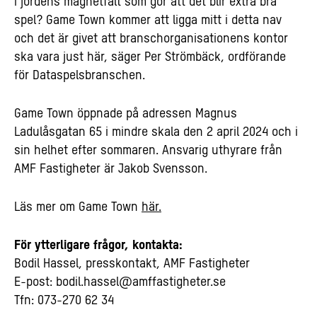
i jordens magnetfält som gör att det blir extra bra
spel? Game Town kommer att ligga mitt i detta nav
och det är givet att branschorganisationens kontor
ska vara just här, säger Per Strömbäck, ordförande
för Dataspelsbranschen.
Game Town öppnade på adressen Magnus
Ladulåsgatan 65 i mindre skala den 2 april 2024 och i
sin helhet efter sommaren. Ansvarig uthyrare från
AMF Fastigheter är Jakob Svensson.
Läs mer om Game Town
här.
För ytterligare frågor, kontakta:
Bodil Hassel, presskontakt, AMF Fastigheter
E-post:
bodil.hassel@amffastigheter.se
Tfn: 073-270 62 34