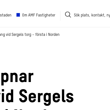
Sök
 staden
Om AMF Fastigheter
plats,
kontakt,
nyhet
ng vid Sergels torg – första i Norden
ppnar
id Sergels