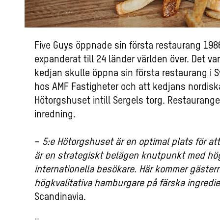
Five Guys öppnade sin första restaurang 1986 
expanderat till 24 länder världen över. Det 
kedjan skulle öppna sin första restaurang i Sv
hos AMF Fastigheter och att kedjans nordisk
Hötorgshuset intill Sergels torg. Restaurang
inredning.
−
5:e Hötorgshuset är en optimal plats för at
är en strategiskt belägen knutpunkt med hö
internationella besökare. Här kommer gäster
högkvalitativa hamburgare på färska ingredi
Scandinavia.