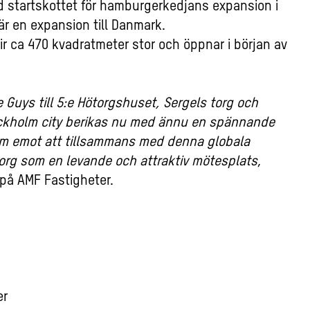
d startskottet för hamburgerkedjans expansion i
är en expansion till Danmark.
r ca 470 kvadratmeter stor och öppnar i början av
e Guys till 5:e Hötorgshuset, Sergels torg och
Stockholm city berikas nu med ännu en spännande
ram emot att tillsammans med denna globala
torg som en levande och attraktiv mötesplats
,
på AMF Fastigheter.
er