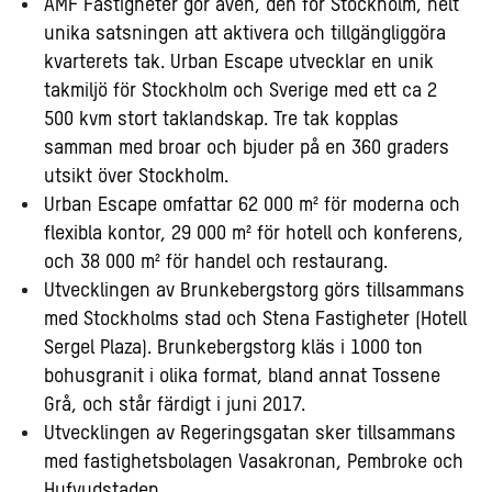
AMF Fastigheter gör även, den för Stockholm, helt
unika satsningen att aktivera och tillgängliggöra
kvarterets tak. Urban Escape utvecklar en unik
takmiljö för Stockholm och Sverige med ett ca 2
500 kvm stort taklandskap. Tre tak kopplas
samman med broar och bjuder på en 360 graders
utsikt över Stockholm.
Urban Escape omfattar 62 000 m² för moderna och
flexibla kontor, 29 000 m² för hotell och konferens,
och 38 000 m² för handel och restaurang.
Utvecklingen av Brunkebergstorg görs tillsammans
med Stockholms stad och Stena Fastigheter (Hotell
Sergel Plaza). Brunkebergstorg kläs i 1000 ton
bohusgranit i olika format, bland annat Tossene
Grå, och står färdigt i juni 2017.
Utvecklingen av Regeringsgatan sker tillsammans
med fastighetsbolagen Vasakronan, Pembroke och
Hufvudstaden.