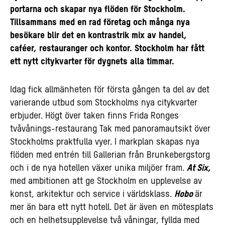
portarna och skapar nya flöden för Stockholm.
Tillsammans med en rad företag och många nya
besökare blir det en kontrastrik mix av handel,
caféer, restauranger och kontor. Stockholm har fått
ett nytt citykvarter för dygnets alla timmar.
Idag fick
allmänheten för första gången ta del av det
varierande utbud som Stockholms nya citykvarter
erbjuder. Högt över taken finns Frida Ronges
tvåvånings-restaurang Tak med panoramautsikt över
Stockholms praktfulla vyer. I markplan skapas nya
flöden med entrén till Gallerian från Brunkebergstorg
och i de nya hotellen växer unika miljöer fram.
At Six,
med ambitionen att ge Stockholm en upplevelse av
konst, arkitektur och service i världsklass.
Hobo
är
mer än bara ett nytt hotell. Det är även
en mötesplats
och en helhetsupplevelse
två våningar, fyllda med