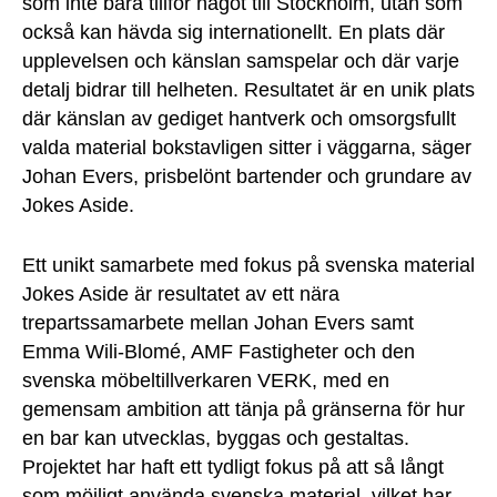
som inte bara tillför något till Stockholm, utan som
också kan hävda sig internationellt. En plats där
upplevelsen och känslan samspelar och där varje
detalj bidrar till helheten. Resultatet är en unik plats
där känslan av gediget hantverk och omsorgsfullt
valda material bokstavligen sitter i väggarna, säger
Johan Evers, prisbelönt bartender och grundare av
Jokes Aside.
Ett unikt samarbete med fokus på svenska material
Jokes Aside är resultatet av ett nära
trepartssamarbete mellan Johan Evers samt
Emma Wili-Blomé, AMF Fastigheter och den
svenska möbeltillverkaren VERK, med en
gemensam ambition att tänja på gränserna för hur
en bar kan utvecklas, byggas och gestaltas.
Projektet har haft ett tydligt fokus på att så långt
som möjligt använda svenska material, vilket har