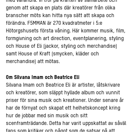
med varandra. Vi tror på kraften av samarbete och
genom att skapa en plats där kreatörer från olika
branscher möts kan hitta nya sätt att skapa och
förändra. F5MMAN är 270 kvadratmeter i 5:e
Hötorgshusets första våning. Här kommer musik, film,
formgivning och art direction, eventplanering, styling
och House of Eli (jackor, styling och merchandise)
samt House of Kraft (smycken, kläder och
merchandise) att mötas.
Om Silvana Imam och Beatrice Eli
Silvana Imam och Beatrice Eli är artister, låtskrivare
och kreatörer, som släppt hyllade album och vunnit
priser för sina musik och kreationer. Under senare år
har de förnyat och skapat ett helhetskoncept kring
hur de jobbar med sin musik och sitt
scenframträdande. Detta har varit uppskattat av såväl
fans som kritiker och något som de satsar på att