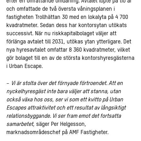
efter en omfattande omdaning. Avtalet löpte på tio år
och omfattade de två översta våningsplanen i
fastigheten Trollhättan 30 med en lokalyta på 4 700
kvadratmeter. Sedan dess har kontorsytan utökats
successivt. När nu riskkapitalbolaget väljer att
förlänga avtalet till 2031, utökas ytan ytterligare. Det
nya hyresavtalet omfattar 8 360 kvadratmeter, vilket
gör bolaget till en av de största kontorshyresgästerna
i Urban Escape.
–
Vi är stolta över det förnyade förtroendet. Att en
nyckelhyresgäst inte bara väljer att stanna, utan
också växa hos oss, ser vi som ett kvitto på Urban
Escapes attraktivitet och ett resultat av långsiktigt
relationsbyggande. Vi ser fram emot det fortsatta
samarbetet
, säger Per Helgesson,
marknadsområdeschef på AMF Fastigheter.