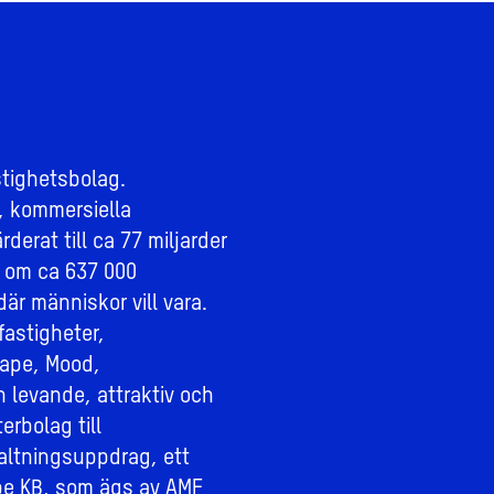
stighetsbolag.
, kommersiella
derat till ca 77 miljarder
 om ca 637 000
där människor vill vara.
fastigheter,
ape, Mood,
n levande, attraktiv och
erbolag till
altningsuppdrag, ett
e KB, som ägs av AMF