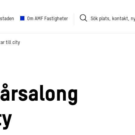
Sök
 staden
Om AMF Fastigheter
plats,
kontakt,
nyhet
r till city
Vårsalong
ty