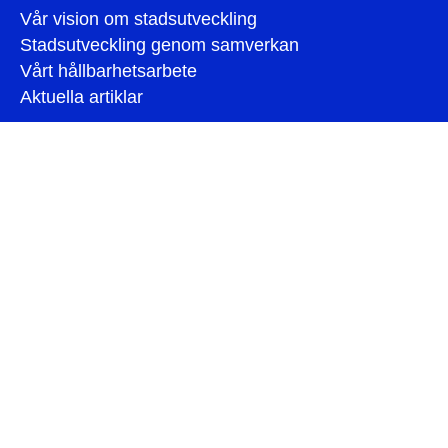
Vår vision om stadsutveckling
Stadsutveckling genom samverkan
Vårt hållbarhetsarbete
Aktuella artiklar
Om AMF Fastigheter
Om oss
Jobba hos oss
Bolagsledning och styrelse
Personuppgifter och integritet
Cookies
Visselblåsning
För leverantörer
Årsberättelse 2025