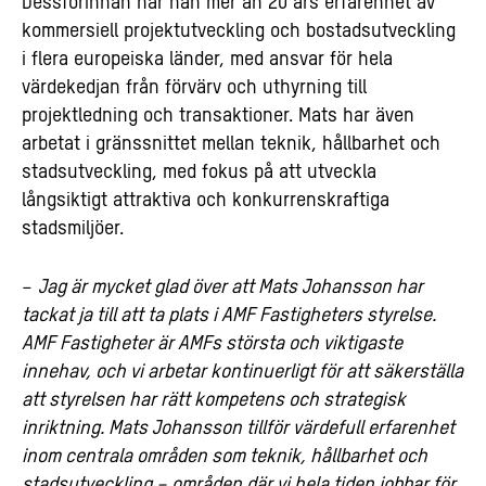
Dessförinnan har han mer än 20 års erfarenhet av
kommersiell projektutveckling och bostadsutveckling
i flera europeiska länder, med ansvar för hela
värdekedjan från förvärv och uthyrning till
projektledning och transaktioner. Mats har även
arbetat i gränssnittet mellan teknik, hållbarhet och
stadsutveckling, med fokus på att utveckla
långsiktigt attraktiva och konkurrenskraftiga
stadsmiljöer.
–
Jag är mycket glad över att Mats Johansson har
tackat ja till att ta plats i AMF Fastigheters styrelse.
AMF Fastigheter är AMFs största och viktigaste
innehav, och vi arbetar kontinuerligt för att säkerställa
att styrelsen har rätt kompetens och strategisk
inriktning. Mats Johansson tillför värdefull erfarenhet
inom centrala områden som teknik, hållbarhet och
stadsutveckling – områden där vi hela tiden jobbar för