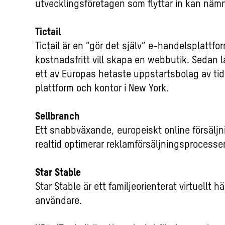
utvecklingsföretagen som flyttar in kan näm
Tictail
Tictail är en ”gör det själv” e-handelsplattf
kostnadsfritt vill skapa en webbutik. Sedan l
ett av Europas hetaste uppstartsbolag av tids
plattform och kontor i New York.
Sellbranch
Ett snabbväxande, europeiskt online försälj
realtid optimerar reklamförsäljningsprocesse
Star Stable
Star Stable är ett familjeorienterat virtuellt h
användare.