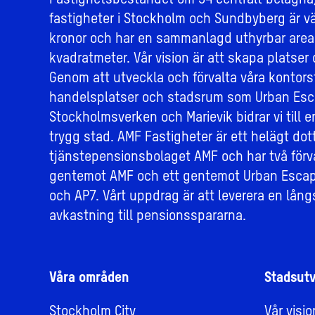
Fastighetsbeståndet om 34 centralt belägna
fastigheter i Stockholm och Sundbyberg är vär
kronor och har en sammanlagd uthyrbar area
kvadratmeter. Vår vision är att skapa platser 
Genom att utveckla och förvalta våra kontors
handelsplatser och stadsrum som Urban Esc
Stockholmsverken och Marievik bidrar vi till e
trygg stad. AMF Fastigheter är ett helägt dott
tjänstepensionsbolaget AMF och har två förv
gentemot AMF och ett gentemot Urban Escap
och AP7. Vårt uppdrag är att leverera en långs
avkastning till pensionsspararna.
Våra områden
Stadsutv
Stockholm City
Vår visi