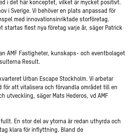
med i det här konceptet, vilket är mycket positivt.
hov i Sverige. Vi behöver en plats anpassad för
spel med innovationsinriktade storföretag.
 startas flest nya företag varje år, säger Patrick
llan AMF Fastigheter, kunskaps- och eventbolaget
sulterna Result.
h kvarteret Urban Escape Stockholm. Vi arbetar
ör att vitalisera och förvandla området till en
h utveckling, säger Mats Hederos, vd AMF
fullt. En stor del av ytorna är redan uthyrda och
ag klara för inflyttning.
Bland de