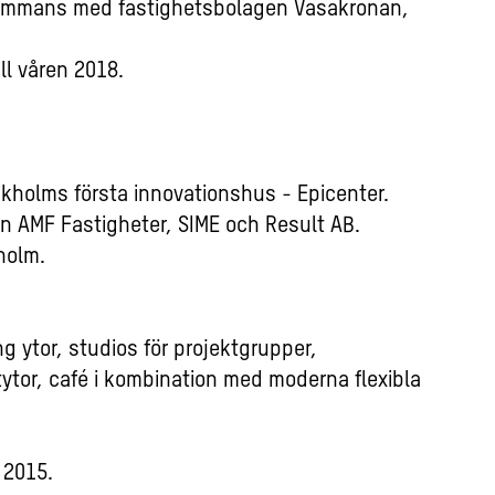
lsammans med fastighetsbolagen Vasakronan,
ll våren 2018.
ockholms första innovationshus - Epicenter.
an AMF Fastigheter, SIME och Result AB.
holm.
 ytor, studios för projektgrupper,
tytor, café i kombination med moderna flexibla
 2015.