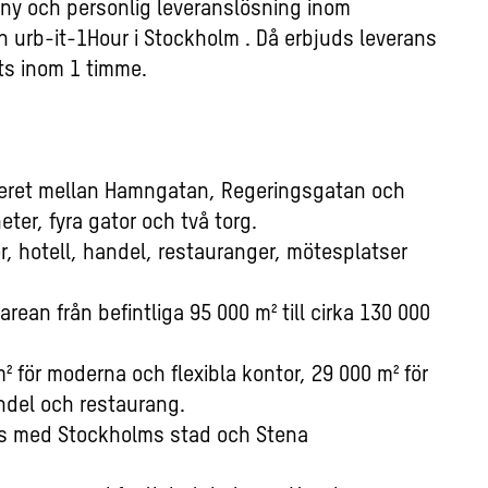
n ny och personlig leveranslösning inom
 urb-it-1Hour i Stockholm . Då erbjuds leverans
ats inom 1 timme.
teret mellan Hamngatan, Regeringsgatan och
ter, fyra gator och två torg.
 hotell, handel, restauranger, mötesplatser
ean från befintliga 95 000 m² till cirka 130 000
 för moderna och flexibla kontor, 29 000 m² för
ndel och restaurang.
ns med Stockholms stad och Stena