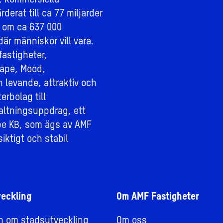
, kommersiella
derat till ca 77 miljarder
 om ca 637 000
där människor vill vara.
fastigheter,
ape, Mood,
n levande, attraktiv och
erbolag till
altningsuppdrag, ett
e KB, som ägs av AMF
iktigt och stabil
eckling
Om AMF Fastigheter
on om stadsutveckling
Om oss