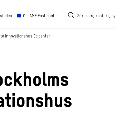
Sök
 staden
Om AMF Fastigheter
plats,
kontakt,
nyhet
sta innovationshus Epicenter
ockholms
ationshus