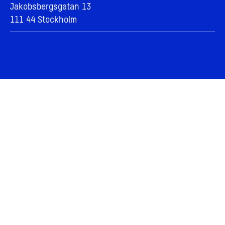
Jakobsbergsgatan 13
111 44 Stockholm
Våra områden
Stockholm City
Södermalm
Marievik
Kungsholmen
Sundbyberg
Stadsutveckling
Vår vision om stadsutveckling