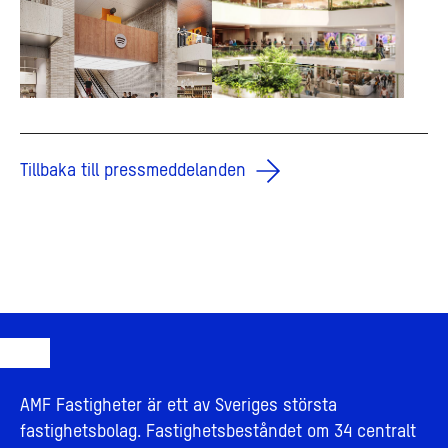
Tillbaka till pressmeddelanden
AMF Fastigheter är ett av Sveriges största
fastighetsbolag. Fastighetsbeståndet om 34 centralt