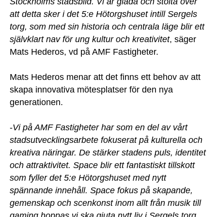
Stockholms stadsbild. Vi är glada och stolta över
att detta sker i det 5:e Hötorgshuset intill Sergels
torg, som med sin historia och centrala läge blir ett
självklart nav för ung kultur och kreativitet
, säger
Mats Hederos, vd på AMF Fastigheter.
Mats Hederos menar att det finns ett behov av att
skapa innovativa mötesplatser för den nya
generationen.
-
Vi på AMF Fastigheter har som en del av vårt
stadsutvecklingsarbete fokuserat på kulturella och
kreativa näringar. De stärker stadens puls, identitet
och attraktivitet. Space blir ett fantastiskt tillskott
som fyller det 5:e Hötorgshuset med nytt
spännande innehåll. Space fokus på skapande,
gemenskap och scenkonst inom allt från musik till
gaming hoppas vi ska gjuta nytt liv i Sergels torg