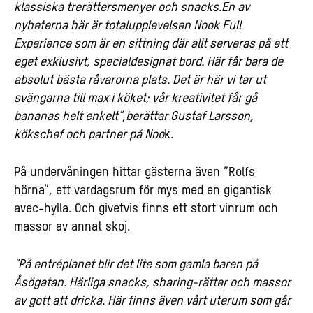
klassiska trerättersmenyer och snacks.
En av
nyheterna här är totalupplevelsen Nook Full
Experience som är en sittning där allt serveras på ett
eget exklusivt, specialdesignat bord. Här får bara de
absolut bästa råvarorna plats. Det är här vi tar ut
svängarna till max i köket; vår kreativitet får gå
bananas helt enkelt"
,
berättar Gustaf Larsson,
kökschef och partner på Noo
k.
På undervåningen hittar gästerna även ”Rolfs
hörna”, ett vardagsrum för mys med en gigantisk
avec-hylla. Och givetvis finns ett stort vinrum och
massor av annat skoj.
"På entréplanet blir det lite som gamla baren på
Åsögatan. Härliga snacks, sharing-rätter och massor
av gott att dricka. Här finns även vårt uterum som går