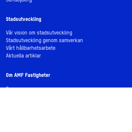
Sundbyberg
Stadsutveckling
Vår vision om stadsutveckling
Stadsutveckling genom samverkan
Vårt hållbarhetsarbete
Aktuella artiklar
Om AMF Fastigheter
Om oss
Jobba hos oss
Bolagsledning och styrelse
Personuppgifter och integritet
Cookies
Visselblåsning