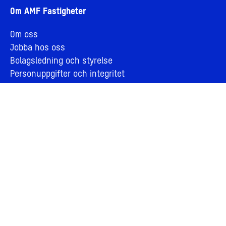
Om AMF Fastigheter
Om oss
Jobba hos oss
Bolagsledning och styrelse
Personuppgifter och integritet
Cookies
Visselblåsning
För leverantörer
Årsberättelse 2025
Kontakta oss
Press
Hyresgäst
Nyhetsbrev