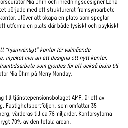
orscurator Mia Öhrn och inredningsdesigner Lena
tet började med ett strukturerat framsynsarbete
kontor. Utöver att skapa en plats som speglar
att utforma en plats där både fysiskt och psykiskt
ett “hjärnvänligt” kontor för välmående
e, mycket mer än att designa ett nytt kontor.
ramtidsarbete som gjordes för att också bidra till
rator Mia Öhrn på Merry Monday.
g till tjänstepensionsbolaget AMF, är ett av
g. Fastighetsportföljen, som omfattar 35
rg, värderas till ca 78 miljarder. Kontorsytorna
 drygt 70% av den totala arean.