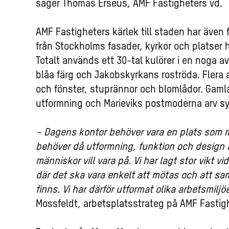
säger Thomas Erséus, AMF Fastigheters vd.
AMF Fastigheters kärlek till staden har även f
från Stockholms fasader, kyrkor och platser h
Totalt används ett 30-tal kulörer i en noga 
blåa färg och Jakobskyrkans roströda. Flera
och fönster, stuprännor och blomlådor. Gamla
utformning och Marieviks postmoderna arv sy
–
Dagens kontor behöver vara en plats som man 
behöver då utformning, funktion och design a
människor vill vara på. Vi har lagt stor vikt
där det ska vara enkelt att mötas och att sa
finns. Vi har därför utformat olika arbetsmiljöe
Mossfeldt, arbetsplatsstrateg på AMF Fastigh