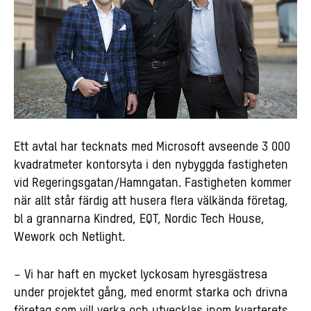
Ett avtal har tecknats med Microsoft avseende 3 000
kvadratmeter kontorsyta i den nybyggda fastigheten
vid Regeringsgatan/Hamngatan. Fastigheten kommer
när allt står färdig att husera flera välkända företag,
bl a grannarna Kindred, EQT, Nordic Tech House,
Wework och Netlight.
– Vi har haft en mycket lyckosam hyresgästresa
under projektet gång, med enormt starka och drivna