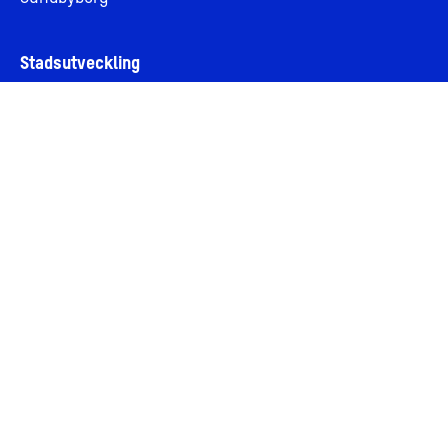
Stadsutveckling
Vår vision om stadsutveckling
Stadsutveckling genom samverkan
Vårt hållbarhetsarbete
Aktuella artiklar
Om AMF Fastigheter
Om oss
Jobba hos oss
Bolagsledning och styrelse
Personuppgifter och integritet
Cookies
Visselblåsning