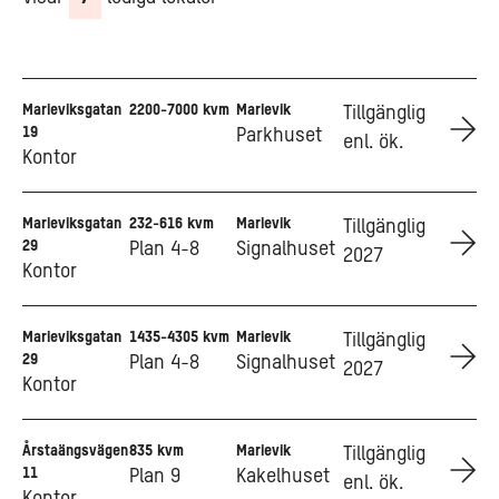
Marieviksgatan
2200-7000 kvm
Marievik
Go to Marieviksgatan 19
Tillgänglig
19
Parkhuset
enl. ök.
Kontor
Marieviksgatan
232-616 kvm
Marievik
Go to Marieviksgatan 29
Tillgänglig
29
Plan 4-8
Signalhuset
2027
Kontor
Marieviksgatan
1435-4305 kvm
Marievik
Go to Marieviksgatan 29
Tillgänglig
29
Plan 4-8
Signalhuset
2027
Kontor
Årstaängsvägen
835 kvm
Marievik
Go to Årstaängsvägen 11
Tillgänglig
11
Plan 9
Kakelhuset
enl. ök.
Kontor