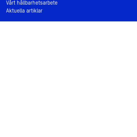
Vårt hållbarhetsarbete
Aktuella artiklar
Om AMF Fastigheter
Om oss
Jobba hos oss
Bolagsledning och styrelse
Personuppgifter och integritet
Cookies
Visselblåsning
För leverantörer
Årsberättelse 2025
Kontakta oss