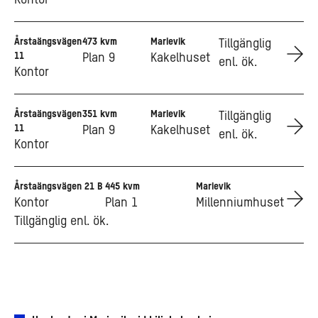
Årstaängsvägen
473 kvm
Marievik
Go to Årstaängsvägen 11
Tillgänglig
11
Plan 9
Kakelhuset
enl. ök.
Kontor
Årstaängsvägen
351 kvm
Marievik
Go to Årstaängsvägen 11
Tillgänglig
11
Plan 9
Kakelhuset
enl. ök.
Kontor
Årstaängsvägen 21 B
445 kvm
Marievik
Go to Årstaängsvägen 21 B
Kontor
Plan 1
Millenniumhuset
Tillgänglig enl. ök.