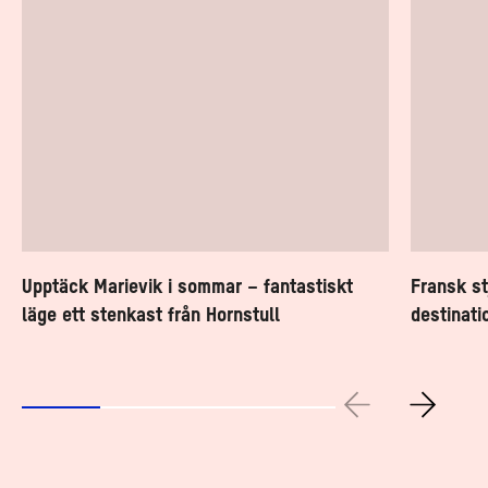
ett
stenkast
från
Hornstull
Upptäck Marievik i sommar – fantastiskt
Fransk st
läge ett stenkast från Hornstull
destinati