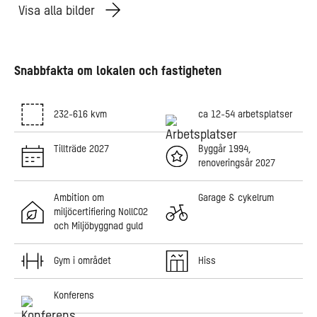
Visa alla bilder
Snabbfakta om lokalen och fastigheten
232-616 kvm
ca 12-54 arbetsplatser
Tillträde 2027
Byggår 1994,
renoveringsår 2027
Ambition om
Garage & cykelrum
miljöcertifiering NollCO2
och Miljöbyggnad guld
Gym i området
Hiss
Konferens