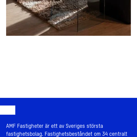
AMF Fastigheter är ett av Sveriges största
fastighetsbolag. Fastighetsbeståndet om 34 centralt