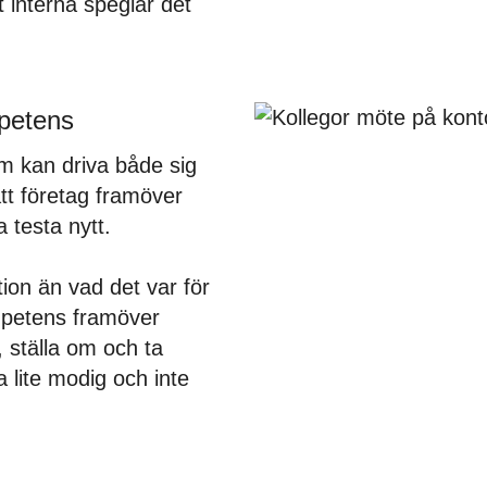
t interna speglar det
mpetens
om kan driva både sig
tt företag framöver
testa nytt.
ion än vad det var för
mpetens framöver
, ställa om och ta
 lite modig och inte