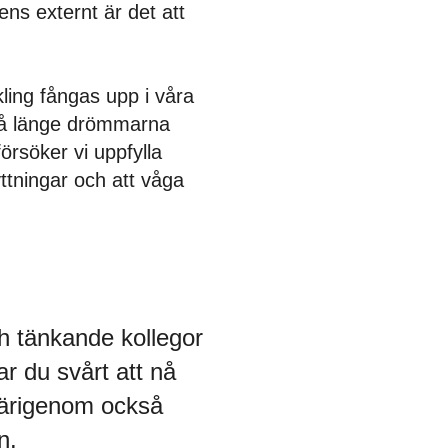
tens externt är det att
ing fångas upp i våra
 Så länge drömmarna
försöker vi uppfylla
ttningar och att våga
h tänkande kollegor
r du svårt att nå
därigenom också
n.