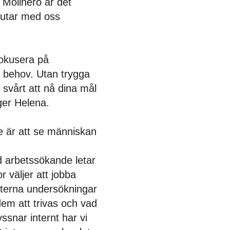
 Molinero är det
lutar med oss
fokusera på
 behov. Utan trygga
svårt att nå dina mål
ger Helena.
e är att se människan
d arbetssökande letar
or väljer att jobba
interna undersökningar
dem att trivas och vad
ssnar internt har vi