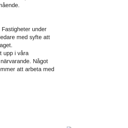
lmående.
 Fastigheter under
ledare med syfte att
taget.
 upp i våra
ra närvarande. Något
ommer att arbeta med