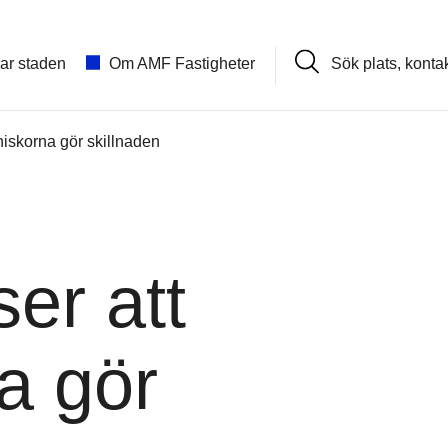
Sök
lar staden
Om AMF Fastigheter
plats,
kontakt,
nyhet
iskorna gör skillnaden
er att
a gör