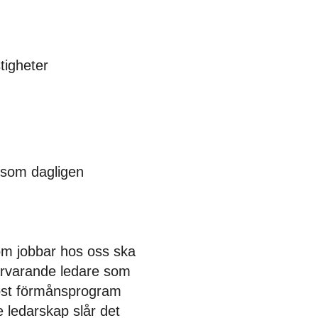
igheter
r som dagligen
som jobbar hos oss ska
ärvarande ledare som
röst förmånsprogram
 ledarskap slår det