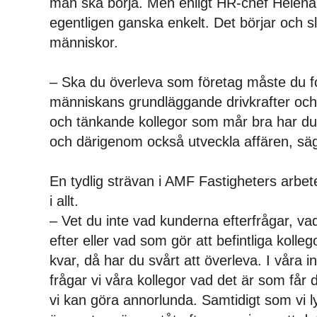
man ska börja. Men enligt HR-chef Helena
egentligen ganska enkelt. Det börjar och s
människor.
– Ska du överleva som företag måste du 
människans grundläggande drivkrafter och
och tänkande kollegor som mår bra har du 
och därigenom också utveckla affären, sä
En tydlig strävan i AMF Fastigheters arbet
i allt.
– Vet du inte vad kunderna efterfrågar, va
efter eller vad som gör att befintliga kolleg
kvar, då har du svårt att överleva. I våra 
frågar vi våra kollegor vad det är som får 
vi kan göra annorlunda. Samtidigt som vi ly