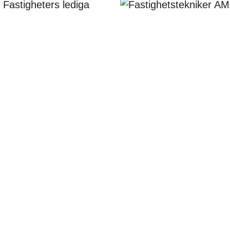
Fler
kvinnor
inom
yrket
fastighetstekniker