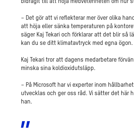
bidragit till att höja medvetenheten om hur s
– Det gör att vi reflekterar mer över olika han
att höja eller sänka temperaturen på kontore
säger Kaj Tekari och förklarar att det blir så l
kan du se ditt klimatavtryck med egna ögon.
Kaj Tekari tror att dagens medarbetare förvänt
minska sina koldioxidutsläpp.
– På Microsoft har vi experter inom hållbarhet
utvecklas och ger oss råd. Vi sätter det här h
han.