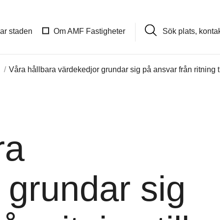
Sök
lar staden
Om AMF Fastigheter
plats,
kontakt,
nyhet
Våra hållbara värdekedjor grundar sig på ansvar från ritning til
ra
 grundar sig