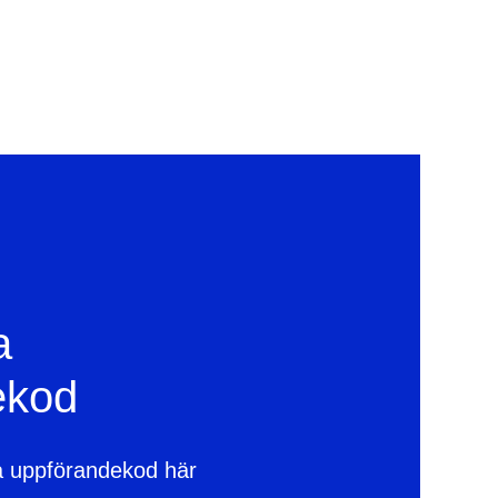
a
ekod
a uppförandekod här