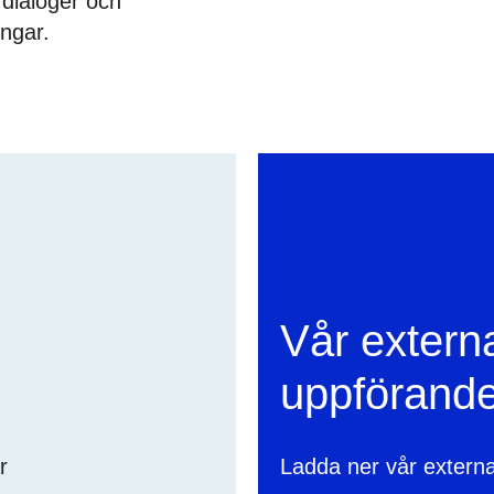
 dialoger och
ingar.
Vår
externa
uppförandekod
Vår extern
uppförand
r
Ladda ner vår extern