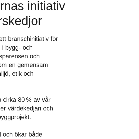
nas initiativ
rskedjor
t branschinitiativ för
d i bygg- och
ansparensen och
genom en gemensam
iljö, etik och
p cirka 80 % av vår
ver värdekedjan och
 byggprojekt.
rd och ökar både