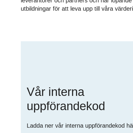
leverantörer och partners och har löpande
utbildningar för att leva upp till våra värder
Vår
interna
uppförandekod
Vår interna
uppförandekod
Ladda ner vår interna uppförandekod hä