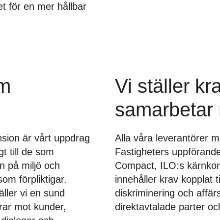
t för en mer hållbar
om
Vi ställer kr
samarbetar
nsion är vårt uppdrag
Alla våra leverantörer 
t till de som
Fastigheters uppförand
n på miljö och
Compact, ILO:s kärnkonv
om förpliktigar.
innehåller krav kopplat ti
ller vi en sund
diskriminering och affär
erar mot kunder,
direktavtalade parter o