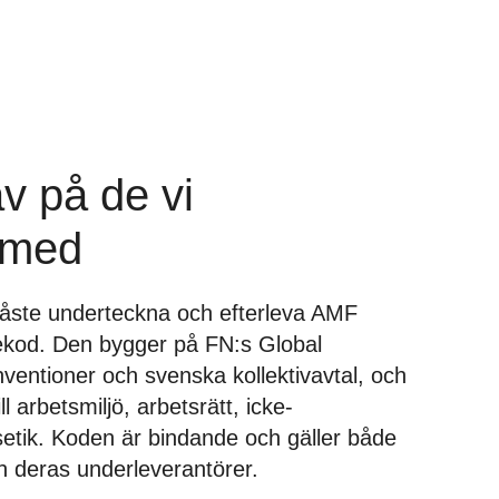
av på de vi
 med
måste underteckna och efterleva AMF
ekod. Den bygger på FN:s Global
entioner och svenska kollektivavtal, och
ll arbetsmiljö, arbetsrätt, icke-
setik. Koden är bindande och gäller både
ch deras underleverantörer.