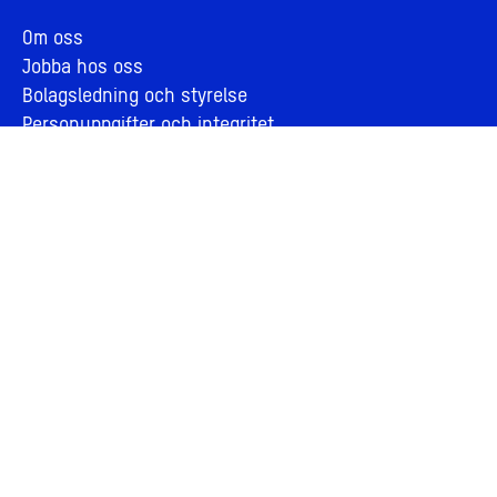
Om oss
Jobba hos oss
Bolagsledning och styrelse
Personuppgifter och integritet
Cookies
Visselblåsning
För leverantörer
Årsberättelse 2025
Kontakta oss
Press
Hyresgäst
Nyhetsbrev