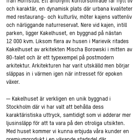
från Hornstull. Ett anonymt kontorsområde får nytt liv
och karaktär, en dynamisk plats där urbana kvaliteter
med restaurang- och kulturliv, möter kajens vattenliv
och närliggande naturreservat. Nere vid kajen, intill
parken, ligger Kakelhuset, en byggnad på nästan
12 000 kvm. Liksom flera av husen i Marievik ritades
Kakelhuset av arkitekten Mischa Borowski i mitten av
80-talet och är ett typexempel på postmodern
arkitektur. Arkitekturen har varit utskälld men börjar
släppas in i värmen igen när intresset för epoken
växer.
─ Kakelhuset är verkligen en unik byggnad i
Stockholm där vi har valt att behålla dess
karaktäristiska uttryck, samtidigt som vi adderar mer
ljusinsläpp för att ta vara på den otroliga utsikten.
Med huset kommer vi kunna erbjuda våra kunder en
premiumprodukt i en växande stadsdel där