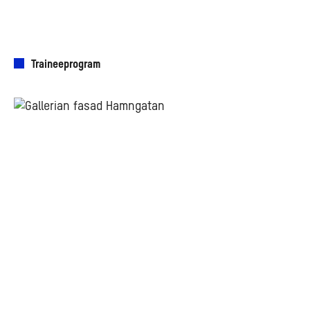
Traineeprogram
Om
AMF
Fastigheters
traineeprogram