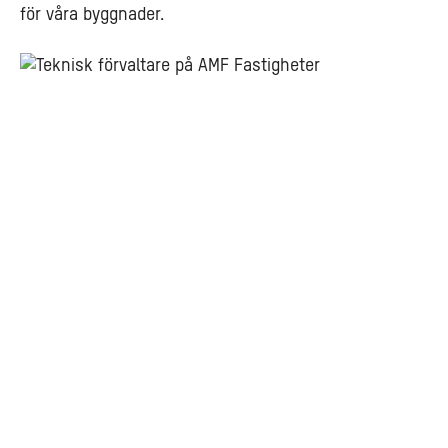
för våra byggnader.
Teknisk
förvaltare
-
traineeprogram