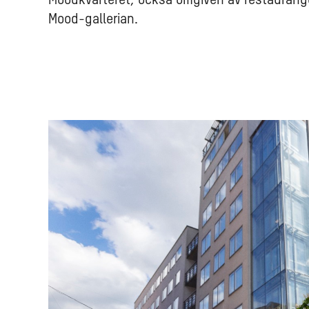
Moodkvarteret, också omgiven av restauranger
Mood-gallerian.