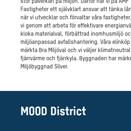
stor påverkan på miljön. Därför har vi på AMF
Fastigheter ett självklart ansvar att tänka lå
när vi utvecklar och förvaltar våra fastigheter
vi genom att arbeta för effektivare energianv
kloka materialval, förbättrad inomhusmiljö o
miljöanpassad avfallshantering. Våra elinköp ä
märkta Bra Miljöval och vi väljer klimatneutral
fjärrvärme och fjärrkyla. Byggnaden har märk
Miljöbyggnad Silver.
MOOD District