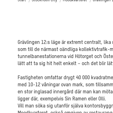
Start
Stockholm City
Moodkvarteret
Grävlingen 
Grävlingen 12:s läge är extremt centralt, lika
som till de närmast oändliga kollektivtrafik-
tunnelbanestationerna vid Hötorget och Öste
lätt att ta sig hit helt enkelt – och det blir 
Fastigheten omfattar drygt 40 000 kvadratme
med 10-12 våningar ovan mark, som tillsamma
en stor inglasad innergård där man kan möta
ligger där, exempelvis Sin Ramen eller Olli.
Vill man söka sig utanför själva kontorsbyggn