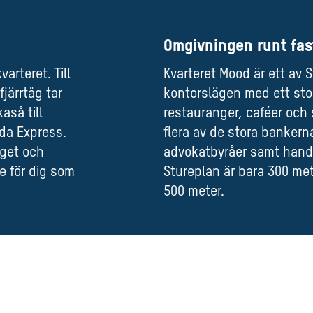
Omgivningen runt fas
varteret. Till
Kvarteret Mood är ett av
järrtåg tar
kontorslägen med ett sto
aså till
restauranger, caféer och
da Express.
flera av de stora bankern
rget och
advokatbyråer samt hande
e för dig som
Stureplan är bara 300 mete
500 meter.