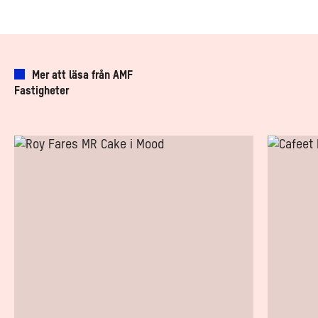
Mer att läsa från AMF
Fastigheter
MR
Skapa
Cake
en
stärker
unik
Mood-
arbetsplat
kvarteret
med
återbruka
möbler