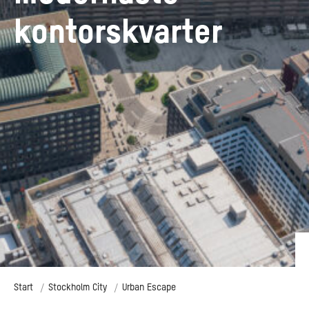
kontorskvarter
Start
Stockholm City
Urban Escape