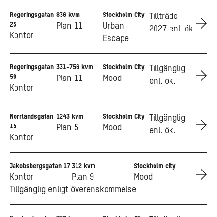
Regeringsgatan
836 kvm
Stockholm City
Go to Regeringsgatan 25
Tillträde
25
Plan 11
Urban
2027 enl. ök.
Kontor
Escape
Regeringsgatan
331-756 kvm
Stockholm City
Go to Regeringsgatan 59
Tillgänglig
59
Plan 11
Mood
enl. ök.
Kontor
Norrlandsgatan
1243 kvm
Stockholm City
Go to Norrlandsgatan 15
Tillgänglig
15
Plan 5
Mood
enl. ök.
Kontor
Jakobsbergsgatan 17
312 kvm
Stockholm city
Go to Jakobsbergsgatan 17
Kontor
Plan 9
Mood
Tillgänglig enligt överenskommelse