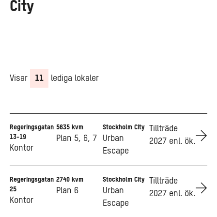
City
Visar
11
lediga lokaler
Regeringsgatan
5635 kvm
Stockholm City
Go to Regeringsgatan 13-19
Tillträde
13-19
Plan 5, 6, 7
Urban
2027 enl. ök.
Kontor
Escape
Regeringsgatan
2740 kvm
Stockholm City
Go to Regeringsgatan 25
Tillträde
25
Plan 6
Urban
2027 enl. ök.
Kontor
Escape