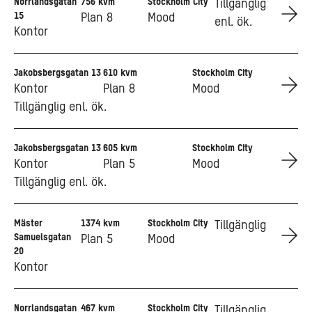
Norrlandsgatan
756 kvm
Stockholm City
Go to Norrlandsgatan 15
Tillgänglig
15
Plan 8
Mood
enl. ök.
Kontor
Jakobsbergsgatan 13
610 kvm
Stockholm City
Go to Jakobsbergsgatan 13
Kontor
Plan 8
Mood
Tillgänglig enl. ök.
Jakobsbergsgatan 13
605 kvm
Stockholm City
Go to Jakobsbergsgatan 13
Kontor
Plan 5
Mood
Tillgänglig enl. ök.
Mäster
1374 kvm
Stockholm City
Go to Mäster Samuelsgatan 20
Tillgänglig
Samuelsgatan
Plan 5
Mood
20
Kontor
Norrlandsgatan
467 kvm
Stockholm City
Go to Norrlandsgatan 15
Tillgänglig