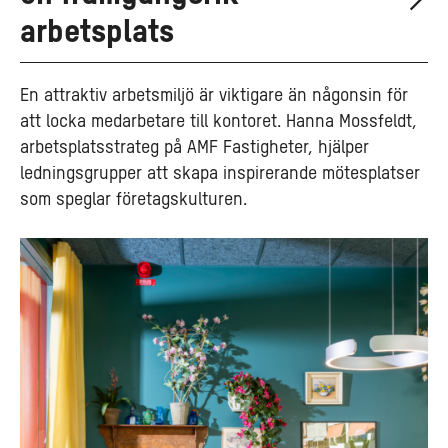
arbetsplats
En attraktiv arbetsmiljö är viktigare än någonsin för
att locka medarbetare till kontoret. Hanna Mossfeldt,
arbetsplatsstrateg på AMF Fastigheter, hjälper
ledningsgrupper att skapa inspirerande mötesplatser
som speglar företagskulturen.
Så
kan
kontoret
bidra
till
välmående
på
arbetsplatsen