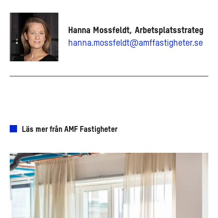
Hanna Mossfeldt, Arbetsplatsstrateg
hanna.mossfeldt@amffastigheter.se
Läs mer från AMF Fastigheter
Så
hjälper
vi
er
att