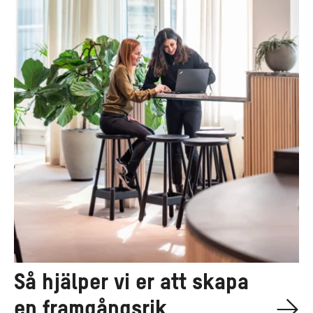
skapa
en
framgångsrik
arbetsplats
Så hjälper vi er att skapa
en framgångsrik