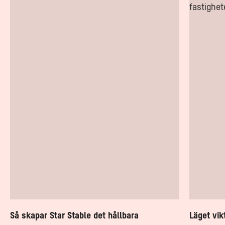
skapar
viktigt
Star
för
Stable
att
det
rekrytera
hållbara
nya
drömkontoret
talanger
Så skapar Star Stable det hållbara
Läget vik