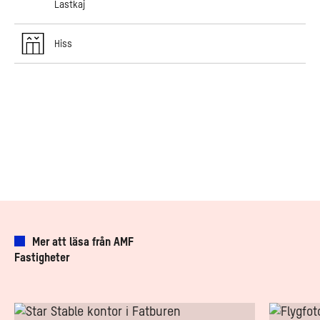
Lastkaj
Hiss
Mer att läsa från AMF
Fastigheter
Så
Läget